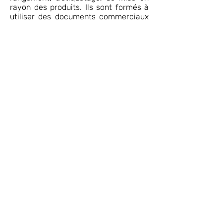
rayon des produits. Ils sont formés à
utiliser des documents commerciaux
tels que des documents d'inventaire,
de livraison, à se servir de logiciels de
caisse. Les enseignements en
communication professionnelle et
commerciale permettent aux élèves
d'établir le contact avec la clientèle
afin de l'accompagner dans ses
achats.
Ce CAP débouche sur la vie active
mais il est possible, sous certaines
conditions, de poursuivre des études
en 1 an en MC (mention
complémentaire) ou en 2 ans en bac
pro.
Le témoignage du pro