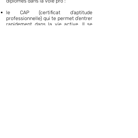
diplômes dans la voie pro :
le
CAP (certificat d’aptitude
professionnelle)
qui te permet d’entrer
rapidement dans la vie active. Il se
prépare généralement en 2 ans ;
le
Bac Pro (
baccalauréat
professionnel
) qui te permet de
t'insérer dans la vie active ou choisir
de continuer vers des études
supérieures. Il se prépare en 3 ans.
Tu apprendras les techniques et les
gestes des métiers, en cours
pratiques, en ateliers et en entreprise.
Tu continueras à suivre des
enseignements généraux mais plus
concrets et davantage en lien avec
les métiers préparés.
Tu prépareras ton diplôme sous statut
scolaire ou d'apprenti.