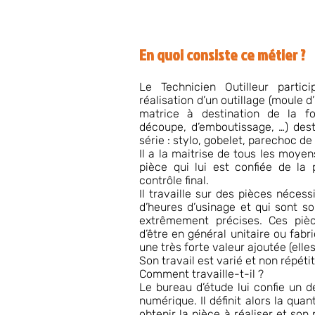
En quoi consiste ce métier ?
Le Technicien Outilleur parti
réalisation d’un outillage (moule d
matrice à destination de la fo
découpe, d’emboutissage, …) dest
série : stylo, gobelet, parechoc de
Il a la maitrise de tous les moyen
pièce qui lui est confiée de la
contrôle final.
Il travaille sur des pièces néce
d’heures d’usinage et qui sont 
extrêmement précises. Ces pièce
d’être en général unitaire ou fabr
une très forte valeur ajoutée (elle
Son travail est varié et non répétiti
Comment travaille-t-il ?
Le bureau d’étude lui confie un de
numérique. Il définit alors la qua
obtenir la pièce à réaliser et son