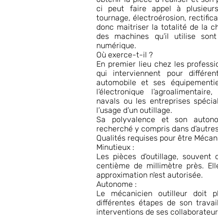
ci peut faire appel à plusieur
tournage, électroérosion, rectifica
donc maitriser la totalité de la c
des machines qu’il utilise s
numérique.
Où exerce-t-il ?
En premier lieu chez les professi
qui interviennent pour différe
automobile et ses équipementiers
l’électronique l’agroalimentaire
navals ou les entreprises spécial
l’usage d’un outillage.
Sa polyvalence et son auton
recherché y compris dans d’autres 
Qualités requises pour être Mécanic
Minutieux :
Les pièces d'outillage, souvent
centième de millimètre près. El
approximation n'est autorisée.
Autonome :
Le mécanicien outilleur doit pl
différentes étapes de son trava
interventions de ses collaborateur