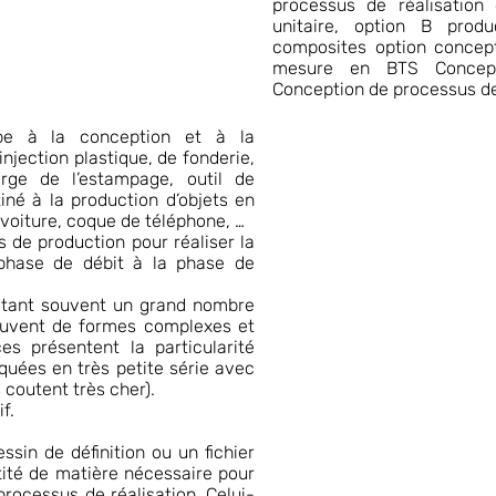
processus de réalisation
unitaire, option B produ
composites option concept
mesure en BTS Concepti
Conception de processus de
cipe à la conception et à la
’injection plastique, de fonderie,
rge de l’estampage, outil de
iné à la production d’objets en
 voiture, coque de téléphone, …
s de production pour réaliser la
 phase de débit à la phase de
ssitant souvent un grand nombre
souvent de formes complexes et
s présentent la particularité
iquées en très petite série avec
s coutent très cher).
f.
ssin de définition ou un fichier
ntité de matière nécessaire pour
 processus de réalisation. Celui-