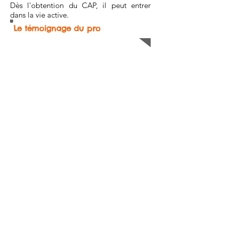
Dès l'obtention du CAP, il peut entrer
dans la vie active.
Le témoignage du pro
Formations et diplômes
Après la 3e
2 ans pour préparer le CAP, qui
débouche sur la vie active, mais il est
possible sous certaines conditions, de
poursuivre des études en 1 an avec
une mention complémentaire (MC) ou
en 2 ans en bac professionnel ou en
brevet professionnel (BP). Exemples